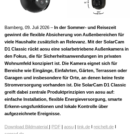
Bamberg, 09. Juli 2026 –
In der Sommer- und Reisezeit
gewinnt die flexible Absicherung von Außenbereichen für
viele Haushalte zusätzlich an Relevanz. Mit der SolarCam
D1 Classic rückt aosu eine solarbetriebene Außenkamera in
den Fokus, die für Sicherheitsanwendungen im privaten
Wohnumfeld konzipiert ist. Die Kamera eignet sich für
Bereiche wie Eingänge, Einfahrten, Gärten, Terrassen oder
Garagen und insbesondere für Orte, an denen keine feste
Stromversorgung vorhanden ist. Die SolarCam D1 Classic
greift dabei zentrale Produktprinzipien von aosu auf:
einfache Installation, flexible Energieversorgung, smarte
Erkenn-ungsfunktionen und lokale Kontrolle über
aufgezeichnete Ereignisse.
Download Bildmaterial
|
PDF
|
aosu
|
tink.de
I
reichelt.de
I
conrad.de