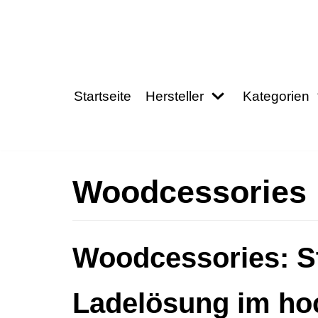
Zum
Inhalt
springen
Startseite
Hersteller
Kategorien
Woodcessories
Woodcessories: Sti
Ladelösung im ho