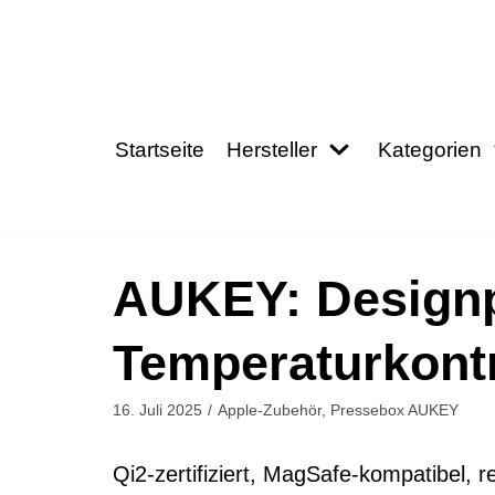
Zum
Inhalt
springen
Startseite
Hersteller
Kategorien
AUKEY: Designp
Temperaturkontr
16. Juli 2025
Apple-Zubehör
,
Pressebox AUKEY
Qi2-zertifiziert, MagSafe-kompatibel, r