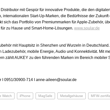
Distributor mit Gespür für innovative Produkte, die den digitale
, internationalen Start-Up-Marken, die Bedürfnisse der Zukunft 
kt sich das Portfolio von Premiummarken für Apple-Zubehör, üb
für zu Hause und Smart-Home-Lösungen.
www.soular.de
Zubehör mit Hauptsitz in Shenzhen und Wurzeln in Deutschland
 Ladezubehör, mobile Energie, Audio und Konnektivität. Mit me
dern zählt AUKEY zu den führenden Marken im Bereich mobiler
 I 0951/30900-714 I anne-aileen@soular.de
e Watch
iPhone
MagSafe
Metallgehäuse
MFW-zertifiz