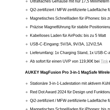
Ultraflaches Gehäuse mit nur 17,5 Millimeter
Qi2-zertifiziert / MFW-zertifizierte Ladefläche 
Magnetisches Schnellladen für iPhones: bis z
Präzise Magnetführung für stabile Positionier
Kabelloses Laden für AirPods: bis zu 5 Watt
USB-C-Eingang: 5V/3A, 9V/3A, 12V/2,5A
Lieferumfang: 1x Charging Stand, 1x USB-C-
Ab sofort für einen UVP von 119,90€ bei
Tink
e
AUKEY MagFusion Pro 3-in-1 MagSafe Wirele
Stationäre 3-in-1-Ladestation mit aktivem Kü
Red Dot Award 2024 für Design und Funktiona
Qi2-zertifiziert / MFW-zertifizierte Ladefläche 
Magnetisches Schnellladen für iPhones: bis z