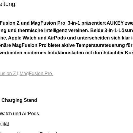
eitung.
Fusion Z und MagFusion Pro 3-in-1 präsentiert AUKEY zwei
ung und thermische Intelligenz vereinen. Beide 3-in-1-Lösun
one, Apple Watch und AirPods und unterscheiden sich klar
tionäre MagFusion Pro bietet aktive Temperatursteuerung fü
verbinden modernes Induktionsladen mit durchdachter Kon
usion Z
I
MagFusion Pro
 Charging Stand
e Watch und AirPods
lität