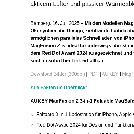
aktivem Lüfter und passiver Wärmeabl
Bamberg, 16. Juli 2025 –
Mit den Modellen Mag
Ökosystem, die Design, zertifizierte Ladeleist
ermöglichen paralleles Schnellladen von iPh
MagFusion Z ist ideal für unterwegs, der sta
dem Red Dot Award 2024 ausgezeichnet und 
sind ab sofort bei
Tink
erhältlich.
Download Bilder (300dpi)
|
PDF
|
AUKEY
I
MagF
Alle Fakten im Überblick:
AUKEY MagFusion Z 3-in-1 Foldable MagSafe
Faltbare 3-in-1-Ladestation für iPhone, Appl
Red Dot Award 2024 für Design und Funktiona