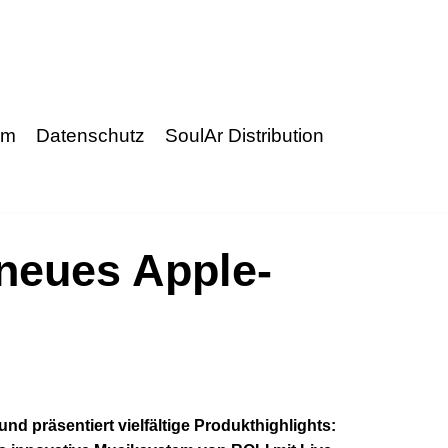
um
Datenschutz
SoulAr Distribution
neues Apple-
nd präsentiert vielfältige Produkthighlights: