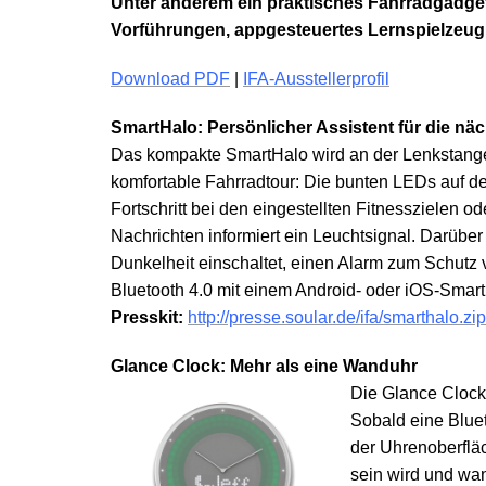
Unter anderem ein praktisches Fahrradgadget
Vorführungen, appgesteuertes Lernspielzeug
Download PDF
|
IFA-Ausstellerprofil
SmartHalo: Persönlicher Assistent für die nä
Das kompakte SmartHalo wird an der Lenkstange a
komfortable Fahrradtour: Die bunten LEDs auf de
Fortschritt bei den eingestellten Fitnesszielen 
Nachrichten informiert ein Leuchtsignal. Darübe
Dunkelheit einschaltet, einen Alarm zum Schutz 
Bluetooth 4.0 mit einem Android- oder iOS-Smart
Presskit:
http://presse.soular.de/ifa/smarthalo.zip
Glance Clock: Mehr als eine Wanduhr
Die Glance Clock 
Sobald eine Blue
der Uhrenoberfläc
sein wird und wan