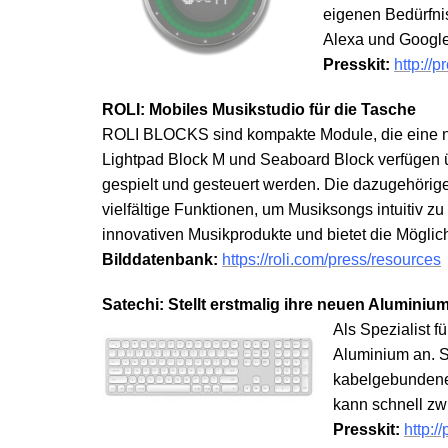
eigenen Bedürfni
Alexa und Google
Presskit:
http://p
ROLI: Mobiles Musikstudio für die Tasche
ROLI BLOCKS sind kompakte Module, die eine ne
Lightpad Block M und Seaboard Block verfügen 
gespielt und gesteuert werden. Die dazugehörig
vielfältige Funktionen, um Musiksongs intuitiv z
innovativen Musikprodukte und bietet die Möglich
Bilddatenbank:
https://roli.com/press/resources
Satechi: Stellt erstmalig ihre neuen Aluminiu
Als Spezialist 
Aluminium an. S
kabelgebundene V
kann schnell z
Presskit:
http:/