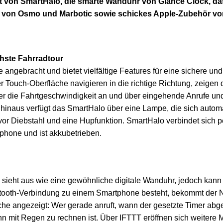
 von SmartHalo, die smarte Wanduhr von Glance Clock, da
 von Osmo und Marbotic sowie schickes Apple-Zubehör von 
chste Fahrradtour
ngebracht und bietet vielfältige Features für eine sichere und
r Touch-Oberfläche navigieren in die richtige Richtung, zeigen
oder die Fahrtgeschwindigkeit an und über eingehende Anrufe un
r hinaus verfügt das SmartHalo über eine Lampe, die sich autom
vor Diebstahl und eine Hupfunktion. SmartHalo verbindet sich p
phone und ist akkubetrieben.
sieht aus wie eine gewöhnliche digitale Wanduhr, jedoch kann s
tooth-Verbindung zu einem Smartphone besteht, bekommt der Nut
he angezeigt: Wer gerade anruft, wann der gesetzte Timer abge
n mit Regen zu rechnen ist. Über IFTTT eröffnen sich weitere M