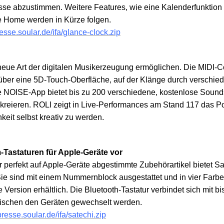
sse abzustimmen. Weitere Features, wie eine Kalenderfunktion
 Home werden in Kürze folgen.
resse.soular.de/ifa/glance-clock.zip
ue Art der digitalen Musikerzeugung ermöglichen. Die MIDI-Co
über eine 5D-Touch-Oberfläche, auf der Klänge durch verschie
e NOISE-App bietet bis zu 200 verschiedene, kostenlose Soun
u kreieren. ROLI zeigt in Live-Performances am Stand 117 das Po
keit selbst kreativ zu werden.
m-Tastaturen für Apple-Geräte vor
für perfekt auf Apple-Geräte abgestimmte Zubehörartikel bietet 
ie sind mit einem Nummernblock ausgestattet und in vier Farb
ersion erhältlich. Die Bluetooth-Tastatur verbindet sich mit bi
wischen den Geräten gewechselt werden.
/presse.soular.de/ifa/satechi.zip