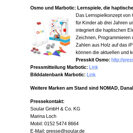
Osmo und Marbotic: Lernspiele, die haptische
Das Lernspielkonzept von 
für Kinder ab drei Jahren 
integriert die haptischen E
Zeichnen, Programmieren un
Zahlen aus Holz auf das i
können die aktuellen und 
Presskit Osmo:
http://pre
Pressmitteilung Marbotic:
Link
Bilddatenbank Marbotic:
Link
Weitere Marken am Stand sind NOMAD, Danalo
Pressekontakt:
Soular GmbH & Co. KG
Marina Loch
Mobil: 0152 5474 8664
E-Mail: presse@soular.de