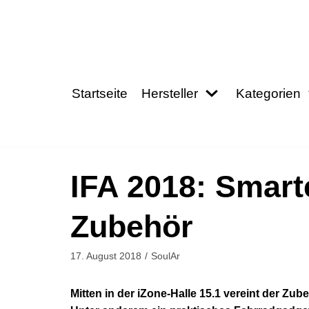
Zum
Inhalt
springen
Startseite
Hersteller
Kategorien
IFA 2018: Smar
Zubehör
17. August 2018
SoulAr
Mitten in der iZone-Halle 15.1 vereint der Zub