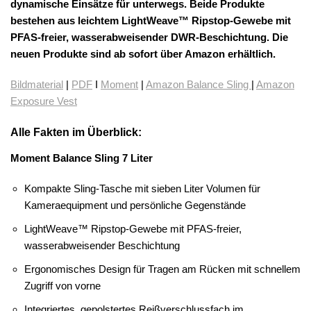
dynamische Einsätze für unterwegs. Beide Produkte
bestehen aus leichtem LightWeave™ Ripstop-Gewebe mit
PFAS-freier, wasserabweisender DWR-Beschichtung. Die
neuen Produkte sind ab sofort über Amazon erhältlich.
Bildmaterial
|
PDF
I
Moment
|
Amazon Balance Sling
|
Amazon
Exposure Vest
Alle Fakten im Überblick:
Moment Balance Sling 7 Liter
Kompakte Sling-Tasche mit sieben Liter Volumen für
Kameraequipment und persönliche Gegenstände
LightWeave™ Ripstop-Gewebe mit PFAS-freier,
wasserabweisender Beschichtung
Ergonomisches Design für Tragen am Rücken mit schnellem
Zugriff von vorne
Integriertes, gepolstertes Reißverschlussfach im