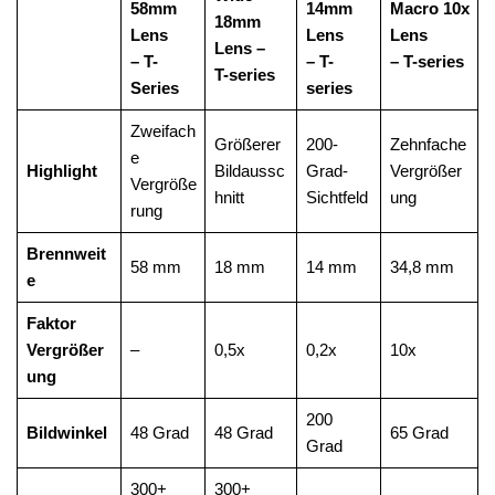
58mm
14mm
Macro 10x
18mm
Lens
Lens
Lens
Lens –
– T-
– T-
– T-series
T-series
Series
series
Zweifach
Größerer
200-
Zehnfache
e
Highlight
Bildaussc
Grad-
Vergrößer
Vergröße
hnitt
Sichtfeld
ung
rung
Brennweit
58 mm
18 mm
14 mm
34,8 mm
e
Faktor
Vergrößer
–
0,5x
0,2x
10x
ung
200
Bildwinkel
48 Grad
48 Grad
65 Grad
Grad
300+
300+