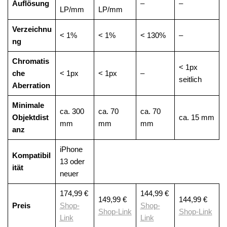
Auflösung
–
–
LP/mm
LP/mm
Verzeichnu
< 1%
< 1%
< 130%
–
ng
Chromatis
< 1px
che
< 1px
< 1px
–
seitlich
Aberration
Minimale
ca. 300
ca. 70
ca. 70
Objektdist
ca. 15 mm
mm
mm
mm
anz
iPhone
Kompatibil
13 oder
ität
neuer
174,99 €
144,99 €
149,99 €
144,99 €
Preis
Shop-
Shop-
Shop-Link
Shop-Link
Link
Link