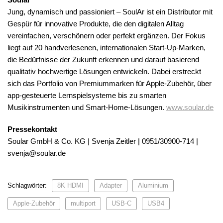
Jung, dynamisch und passioniert – SoulAr ist ein Distributor mit
Gespür für innovative Produkte, die den digitalen Alltag
vereinfachen, verschönern oder perfekt ergänzen. Der Fokus
liegt auf 20 handverlesenen, internationalen Start-Up-Marken,
die Bedürfnisse der Zukunft erkennen und darauf basierend
qualitativ hochwertige Lösungen entwickeln. Dabei erstreckt
sich das Portfolio von Premiummarken für Apple-Zubehör, über
app-gesteuerte Lernspielsysteme bis zu smarten
Musikinstrumenten und Smart-Home-Lösungen.
www.soular.de
Pressekontakt
Soular GmbH & Co. KG | Svenja Zeitler | 0951/30900-714 |
svenja@soular.de
Schlagwörter:
8K HDMI
Adapter
Aluminium
Apple-Zubehör
multiport
USB-C
USB4