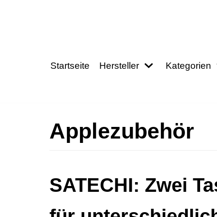
Zum
Inhalt
springen
Startseite
Hersteller
Kategorien
Applezubehör
SATECHI: Zwei Ta
für unterschiedli