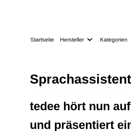
Zum
Inhalt
springen
Startseite
Hersteller
Kategorien
Sprachassisten
tedee hört nun au
und präsentiert ei