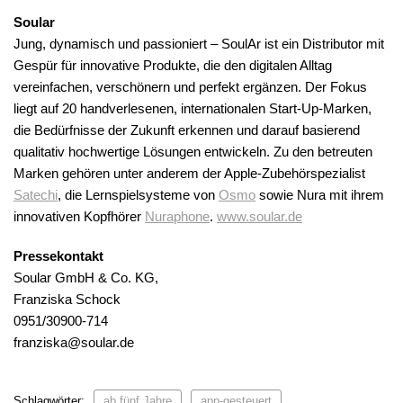
Soular
Jung, dynamisch und passioniert – SoulAr ist ein Distributor mit
Gespür für innovative Produkte, die den digitalen Alltag
vereinfachen, verschönern und perfekt ergänzen. Der Fokus
liegt auf 20 handverlesenen, internationalen Start-Up-Marken,
die Bedürfnisse der Zukunft erkennen und darauf basierend
qualitativ hochwertige Lösungen entwickeln. Zu den betreuten
Marken gehören unter anderem der Apple-Zubehörspezialist
Satechi
, die Lernspielsysteme von
Osmo
sowie Nura mit ihrem
innovativen Kopfhörer
Nuraphone
.
www.soular.de
Pressekontakt
Soular GmbH & Co. KG,
Franziska Schock
0951/30900-714
franziska@soular.de
Schlagwörter:
ab fünf Jahre
app-gesteuert