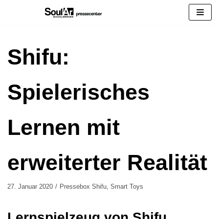
Zum
Inhalt
springen
Shifu:
Spielerisches
Lernen mit
erweiterter Realität
27. Januar 2020
Pressebox Shifu
,
Smart Toys
Lernspielzeug von Shifu