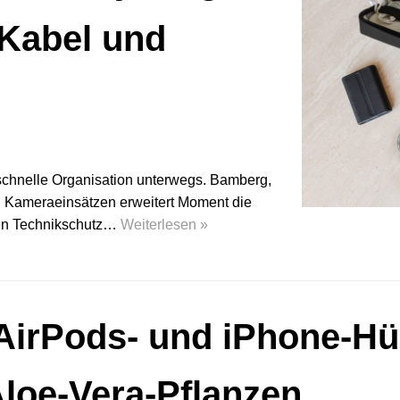
 Kabel und
schnelle Organisation unterwegs. Bamberg,
d Kameraeinsätzen erweitert Moment die
eren Technikschutz…
Weiterlesen »
irPods- und iPhone-Hüll
loe-Vera-Pflanzen